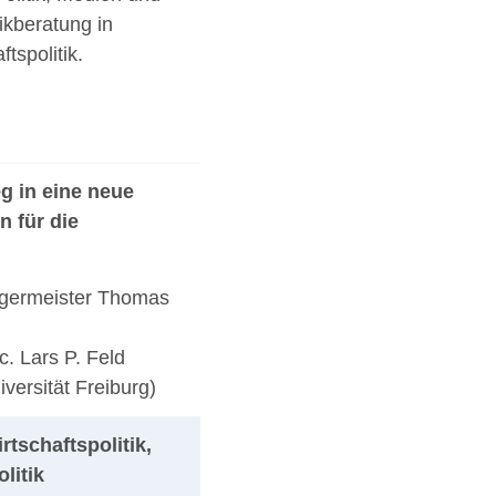
kberatung in
tspolitik.
g in eine neue
 für die
germeister Thomas
c. Lars P. Feld
iversität Freiburg)
tschaftspolitik,
litik