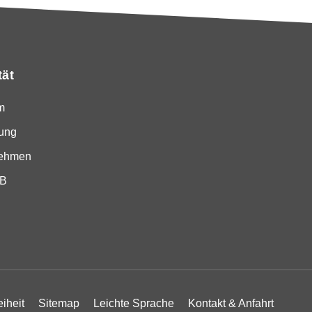
tät
m
ung
nehmen
SB
eiheit
Sitemap
Leichte Sprache
Kontakt & Anfahrt