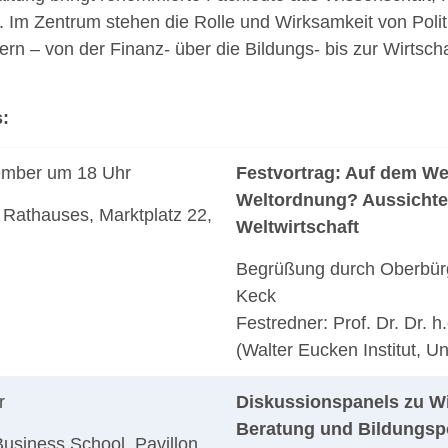
m Zentrum stehen die Rolle und Wirksamkeit von Politi
rn – von der Finanz- über die Bildungs- bis zur Wirtschaf
:
ember um 18 Uhr
Festvortrag: Auf dem We
Weltordnung? Aussichten
 Rathauses, Marktplatz 22,
Weltwirtschaft
Begrüßung durch Oberbür
Keck
Festredner: Prof. Dr. Dr. h.
(Walter Eucken Institut, Un
r
Diskussionspanels zu Wir
Beratung und Bildungspo
usiness School, Pavillon