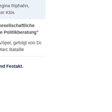
egina Riphahn,
er Klös
esellschaftliche
te Politikberatung"
Vöpel, gefolgt von Dr.
arc Bataille
nd Festakt
.