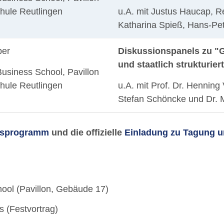
ule Reutlingen
u.A. mit Justus Haucap, R
Katharina Spieß, Hans-Pet
ber
Diskussionspanels zu "G
und staatlich strukturier
usiness School, Pavillon
ule Reutlingen
u.A. mit Prof. Dr. Henning 
Stefan Schöncke und Dr. M
sprogramm
und die offizielle
Einladung zu Tagung u
ool (Pavillon, Gebäude 17)
s (Festvortrag)