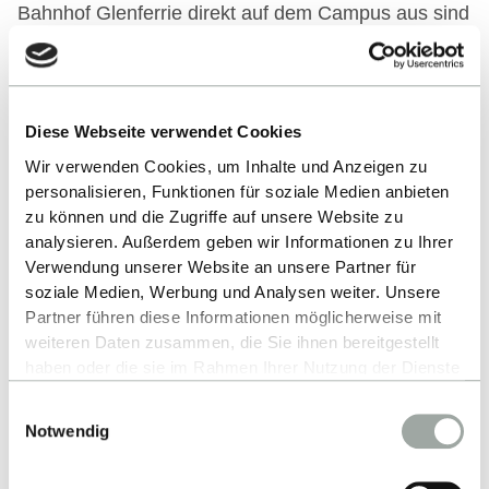
Bahnhof Glenferrie direkt auf dem Campus aus sind
es nur 10 Minuten mit dem Zug bis ins
Stadtzentrum von Melbourne.
Diese Webseite verwendet Cookies
Link zur Partnerhochschule
Wir verwenden Cookies, um Inhalte und Anzeigen zu
personalisieren, Funktionen für soziale Medien anbieten
zu können und die Zugriffe auf unsere Website zu
Partner im Studiengang
analysieren. Außerdem geben wir Informationen zu Ihrer
Verwendung unserer Website an unsere Partner für
soziale Medien, Werbung und Analysen weiter. Unsere
International Business (IB) - BSc
Partner führen diese Informationen möglicherweise mit
Fast Track International Business - BSc
weiteren Daten zusammen, die Sie ihnen bereitgestellt
haben oder die sie im Rahmen Ihrer Nutzung der Dienste
International Accounting, Controlling and
gesammelt haben.
Taxation (IACT) - MSc
Einwilligungsauswahl
Alles zum Thema Cookies und personenbezogene
Notwendig
International Business Development (IBD) -
Datenverarbeitung entnehmen Sie unserer
Datenschutzerklärung
.
MSc