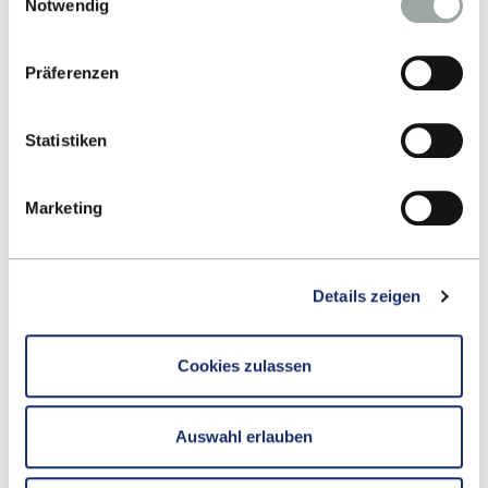
Notwendig
Datenverarbeitung entnehmen Sie unserer
Datenschutzerklärung
.
Präferenzen
Contact
Statistiken
Hochschule Reutlingen
Marketing
Alteburgstraße 150
72762 Reutlingen
Details zeigen
-
Google Maps
Cookies zulassen
Contact
Auswahl erlauben
School