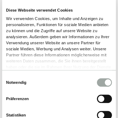
Diese Webseite verwendet Cookies
Wir verwenden Cookies, um Inhalte und Anzeigen zu
personalisieren, Funktionen für soziale Medien anbieten
zu können und die Zugriffe auf unsere Website zu
analysieren. Außerdem geben wir Informationen zu Ihrer
Verwendung unserer Website an unsere Partner für
soziale Medien, Werbung und Analysen weiter. Unsere
Partner führen diese Informationen möglicherweise mit
weiteren Daten zusammen, die Sie ihnen bereitgestellt
haben oder die sie im Rahmen Ihrer Nutzung der Dienste
Zum Beitritt sagt Prof. Dr. Marlene Ferencz:
gesammelt haben.
Einwilligungsauswahl
Alles zum Thema Cookies und personenbezogene
„Die Mitgliedschaft im GBSN passt inhaltlich und
Notwendig
Datenverarbeitung entnehmen Sie unserer
strategisch sehr genau zu dem, wofür wir als
Datenschutzerklärung
.
Institution stehen: angewandte Forschung mit
Präferenzen
globaler Relevanz, internationale akademische
Zusammenarbeit und die Entwicklung von
Statistiken
Führungspersönlichkeiten mit langfristigem