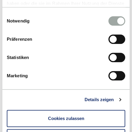
haben oder die sie im Rahmen Ihrer Nutzung der Dienste
gesammelt haben.
Einwilligungsauswahl
Alles zum Thema Cookies und personenbezogene
Notwendig
Datenverarbeitung entnehmen Sie unserer
Datenschutzerklärung
.
Präferenzen
MEXIKO, MONTERREY
Statistiken
Tecnológico de Monterrey
Marketing
Details zeigen
Cookies zulassen